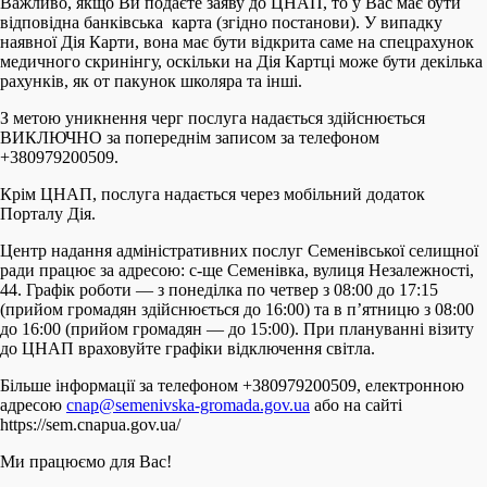
Важливо, якщо Ви подаєте заяву до ЦНАП, то у Вас має бути
відповідна банківська карта (згідно постанови). У випадку
наявної Дія Карти, вона має бути відкрита саме на спецрахунок
медичного скринінгу, оскільки на Дія Картці може бути декілька
рахунків, як от пакунок школяра та інші.
З метою уникнення черг послуга надається здійснюється
ВИКЛЮЧНО за попереднім записом за телефоном
+380979200509.
Крім ЦНАП, послуга надається через мобільний додаток
Порталу Дія.
Центр надання адміністративних послуг Семенівської селищної
ради працює за адресою: с-ще Семенівка, вулиця Незалежності,
44. Графік роботи — з понеділка по четвер з 08:00 до 17:15
(прийом громадян здійснюється до 16:00) та в п’ятницю з 08:00
до 16:00 (прийом громадян — до 15:00). При плануванні візиту
до ЦНАП враховуйте графіки відключення світла.
Більше інформації за телефоном +380979200509, електронною
адресою
cnap@semenivska-gromada.gov.ua
або на сайті
https://sem.cnapua.gov.ua/
Ми працюємо для Вас!