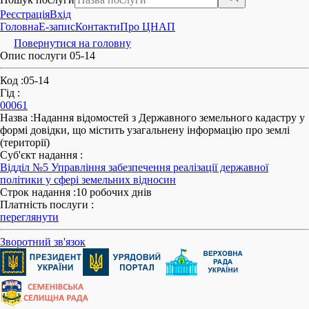
Реєстрація
Вхід
Головна
E-запис
Контакти
Про ЦНАП
Повернутися на головну
Опис послуги 05-14
Код
:
05-14
Гід
:
00061
Назва
:
Надання відомостей з Державного земельного кадастру у
формі довідки, що містить узагальнену інформацію про землі
(території)
Суб'єкт надання
:
Відділ №5 Управління забезпечення реалізації державної
політики у сфері земельних відносин
Строк надання
:
10 робочих днів
Платність послуги
:
переглянути
Зворотний зв'язок