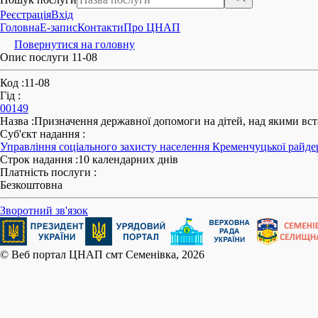
Реєстрація
Вхід
Головна
E-запис
Контакти
Про ЦНАП
Повернутися на головну
Опис послуги 11-08
Код
:
11-08
Гід
:
00149
Назва
:
Призначення державної допомоги на дітей, над якими вст
Суб'єкт надання
:
Управління соціального захисту населення Кременчуцької райде
Строк надання
:
10 календарних днів
Платність послуги
:
Безкоштовна
Зворотний зв'язок
© Веб портал ЦНАП смт Семенівка, 2026