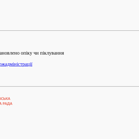
ановлено опіку чи піклування
ржадміністрації