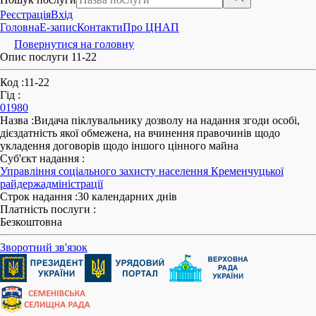
Реєстрація
Вхід
Головна
E-запис
Контакти
Про ЦНАП
Повернутися на головну
Опис послуги 11-22
Код
:
11-22
Гід
:
01980
Назва
:
Видача піклувальнику дозволу на надання згоди особі,
дієздатність якої обмежена, на вчинення правочинів щодо
укладення договорів щодо іншого цінного майна
Суб'єкт надання
:
Управління соціального захисту населення Кременчуцької
райдержадміністрації
Строк надання
:
30 календарних днів
Платність послуги
:
Безкоштовна
Зворотний зв'язок