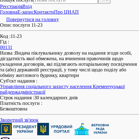
Реєстрація
Вхід
Головна
E-запис
Контакти
Про ЦНАП
Повернутися на головну
Опис послуги 11-23
Код
:
11-23
Гід
:
00131
Назва
:
Видача піклувальнику дозволу на надання згоди особі,
дієздатність якої обмежена, на вчинення правочинів щодо
укладення договорів, які підлягають нотаріальному посвідчення
та (або) державній реєстрації, у тому числі щодо поділу або
обміну житлового будинку, квартири
Суб'єкт надання
:
Управління соціального захисту населення Кременчуцької
райдержадміністрації
Строк надання
:
30 календарних днів
Платність послуги
:
Безкоштовна
Зворотний зв'язок