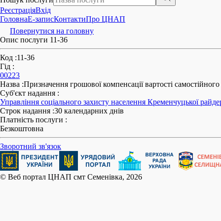
Реєстрація
Вхід
Головна
E-запис
Контакти
Про ЦНАП
Повернутися на головну
Опис послуги 11-36
Код
:
11-36
Гід
:
00223
Назва
:
Призначення грошової компенсації вартості самостійного 
Суб'єкт надання
:
Управління соціального захисту населення Кременчуцької райде
Строк надання
:
30 календарних днів
Платність послуги
:
Безкоштовна
Зворотний зв'язок
© Веб портал ЦНАП смт Семенівка, 2026