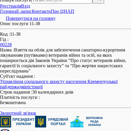
Реєстрація
Вхід
Головна
E-запис
Контакти
Про ЦНАП
Повернутися на головну
Опис послуги 11-38
Код
:
11-38
Гід
:
00228
Назва
:
Взяття на облік для забезпечення санаторно-курортним
лікуванням (путівками) ветеранів війни та осіб, на яких
поширюється дія Законів України “Про статус ветеранів війни,
гарантії їх соціального захисту” та “Про жертви нацистських
переслідувань”
Суб'єкт надання
:
Управління соціального захисту населення Кременчуцької
райдержадміністрації
Строк надання
:
30 календарних днів
Платність послуги
:
Безкоштовна
Зворотний зв'язок