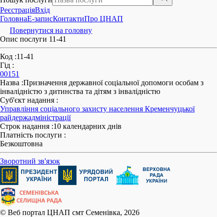
Реєстрація
Вхід
Головна
E-запис
Контакти
Про ЦНАП
Повернутися на головну
Опис послуги 11-41
Код
:
11-41
Гід
:
00151
Назва
:
Призначення державної соціальної допомоги особам з
інвалідністю з дитинства та дітям з інвалідністю
Суб'єкт надання
:
Управління соціального захисту населення Кременчуцької
райдержадміністрації
Строк надання
:
10 календарних днів
Платність послуги
:
Безкоштовна
Зворотний зв'язок
© Веб портал ЦНАП смт Семенівка, 2026