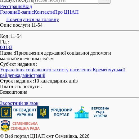
Реєстрація
Вхід
Головна
E-запис
Контакти
Про ЦНАП
Повернутися на головну
Опис послуги 11-54
Код
:
11-54
Гід
:
00133
Назва
:
Призначення державної соціальної допомоги
малозабезпеченим сім’ям
Суб'єкт надання
:
Управління соціального захисту населення Кременчуцької
райдержадміністрації
Строк надання
:
10 календарних днів
Платність послуги
:
Безкоштовна
Зворотний зв'язок
© Веб портал ЦНАП смт Семенівка, 2026