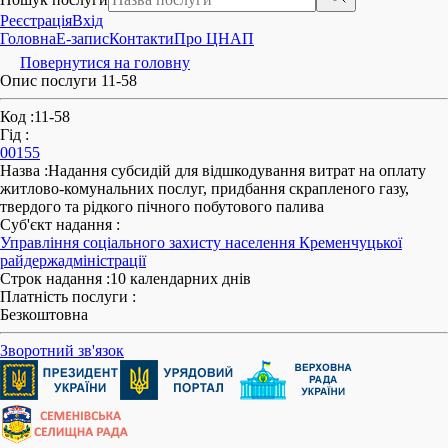
Реєстрація
Вхід
Головна
E-запис
Контакти
Про ЦНАП
Повернутися на головну
Опис послуги 11-58
Код
:
11-58
Гід
:
00155
Назва
:
Надання субсидій для відшкодування витрат на оплату
житлово-комунальних послуг, придбання скрапленого газу,
твердого та рідкого пічного побутового палива
Суб'єкт надання
:
Управління соціального захисту населення Кременчуцької
райдержадміністрації
Строк надання
:
10 календарних днів
Платність послуги
:
Безкоштовна
Зворотний зв'язок