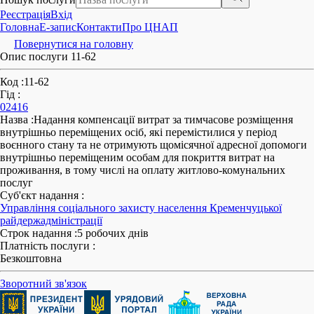
Реєстрація
Вхід
Головна
E-запис
Контакти
Про ЦНАП
Повернутися на головну
Опис послуги 11-62
Код
:
11-62
Гід
:
02416
Назва
:
Надання компенсації витрат за тимчасове розміщення
внутрішньо переміщених осіб, які перемістилися у період
воєнного стану та не отримують щомісячної адресної допомоги
внутрішньо переміщеним особам для покриття витрат на
проживання, в тому числі на оплату житлово-комунальних
послуг
Суб'єкт надання
:
Управління соціального захисту населення Кременчуцької
райдержадміністрації
Строк надання
:
5 робочих днів
Платність послуги
:
Безкоштовна
Зворотний зв'язок