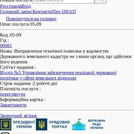
Реєстрація
Вхід
Головна
E-запис
Контакти
Про ЦНАП
Повернутися на головну
Опис послуги 05-09
Код
:
05-09
Гід
:
00081
Назва
:
Виправлення технічної помилки у відомостях
Державного земельного кадастру не з вини органу, що здійснює
його ведення
Суб'єкт надання
:
Відділ №5 Управління забезпечення реалізації державної
політики у сфері земельних відносин
Строк надання
:
2 робочі дні
Платність послуги
:
переглянути
Інформаційна картка
:
Завантажити
Зворотний зв'язок